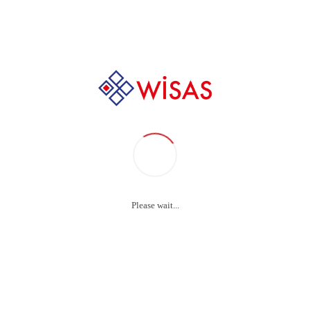
+90 232 237 88 44
Please wait...